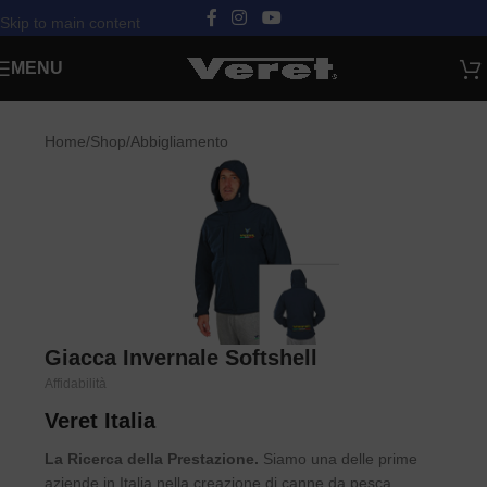
Skip to main content
MENU
Home
/
Shop
/
Abbigliamento
Giacca Invernale Softshell
Affidabilità
Veret Italia
La Ricerca della Prestazione.
Siamo una delle prime
aziende in Italia nella creazione di canne da pesca