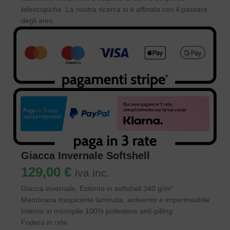
telescopiche. La nostra ricerca si è affinata con il passare
degli anni.
Giacca Invernale Softshell
129,00
€
iva inc.
Giacca invernale, Esterno in softshell 340 g/m²
Membrana traspirante laminata, antivento e impermeabile
Interno in micropile 100% poliestere anti-pilling
Fodera in rete