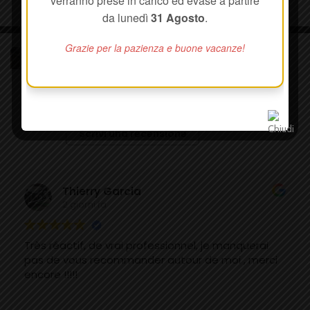
verranno prese in carico ed evase a partire
da lunedì
31 Agosto
.
Grazie per la pazienza e buone vacanze!
VERET - Canne da Pesca e Materiali
Compositi
89 recensioni su Google
Scrivi una recensione
Thierry Garcia
2 giorni fa
Très réactif, de vrai professionnel, je manquerai
pas de vous recommander autour de moi , merci
encore !!!!!