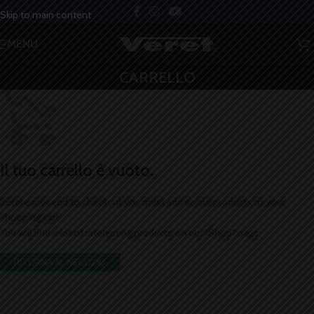
Skip to main content
MENU
CARRELLO
Il tuo carrello è vuoto.
Before proceed to checkout you must add some products to your
shopping cart.
You will find a lot of interesting products on our "Shop" page.
RITORNA AL NEGOZIO