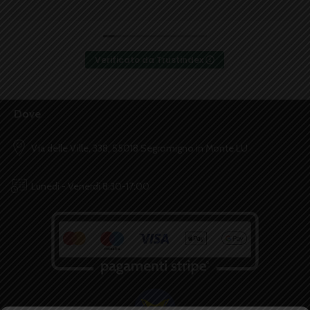
Verificato da Trustindex
Dove
Via delle Ville, 338, 55018 Segromigno in Monte LU
Lunedì - Venerdì 8:30-17:00