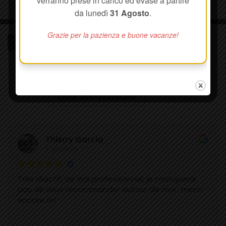
verranno prese in carico ed evase a partire
da lunedì
31 Agosto
.
Grazie per la pazienza e buone vacanze!
VERET - Canne da Pesca e Materiali
Compositi
89 recensioni su Google
Scrivi una recensione
Thierry Garcia
3 giorni fa
Très réactif, de vrai professionnel, je manquerai
pas de vous recommander autour de moi , merci
encore !!!!!