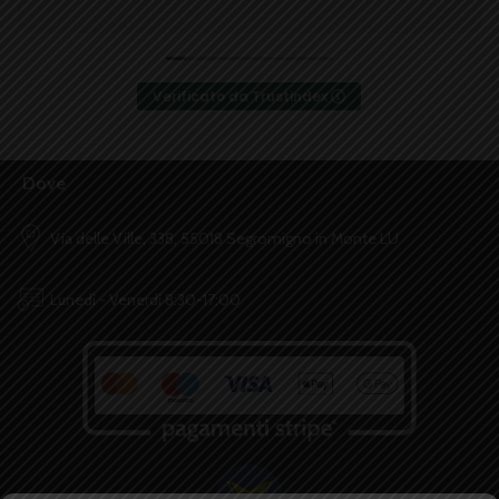
Verificato da Trustindex
Dove
Via delle Ville, 338, 55018 Segromigno in Monte LU
Lunedì - Venerdì 8:30-17:00