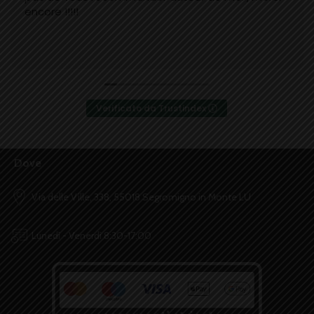
encore !!!!!
Verificato da Trustindex
Dove
Via delle Ville, 338, 55018 Segromigno in Monte LU
Lunedì - Venerdì 8:30-17:00