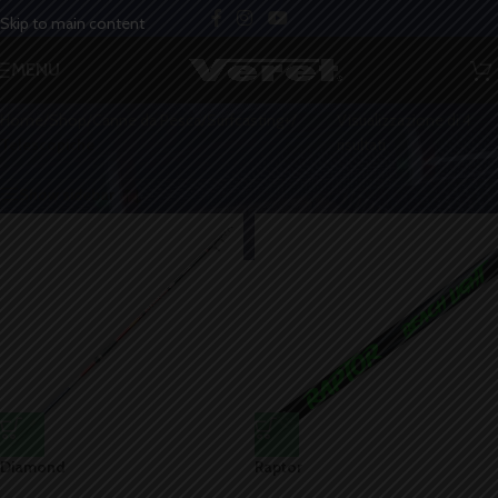
Skip to main content
Categorie
MENU
Home
/
Shop
/
Canne da Pesca
/
Surfcasting+
/
Visualizzazione di 4
Telescopiche
risultati
Show sidebar
Diamond
Raptor