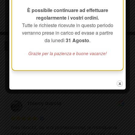
È possibile continuare ad effettuare
regolarmente i vostri ordini.
Tutte le richieste ricevute in questo periodo
verranno prese in carico ed evase a partire
da lunedì
31 Agosto
.
VERET - Canne da Pesca e Materiali
Compositi
Grazie per la pazienza e buone vacanze!
89 recensioni su Google
Scrivi una recensione
Thierry Garcia
3 giorni fa
Très réactif, de vrai professionnel, je manquerai
pas de vous recommander autour de moi , merci