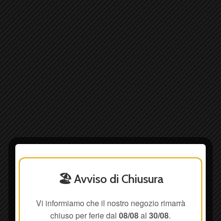
🏖️ Avviso di Chiusura
Vi informiamo che il nostro negozio rimarrà
chiuso per ferie dal
08/08
al
30/08
.