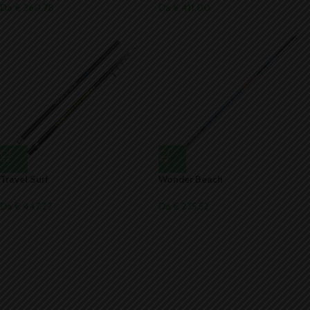
Da € 360,78
Da € 411,00
Travel Surf
Wonder Beach
Da € 447,27
Da € 275,52