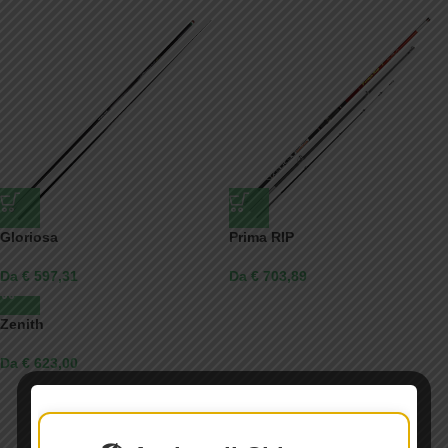
Gloriosa
Prima RIP
Da € 597,31
Da € 703,89
Zenith
Da € 623,00