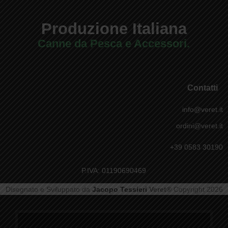
Produzione Italiana
Canne da Pesca e Accessori.
Contatti
info@veret.it
ordini@veret.it
+39 0583 30190
P.IVA: 01190690469
Disegnato e Sviluppato da
Jacopo Tessieri
Veret®
Copyright 2026