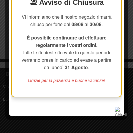
🏖️ Avviso di Chiusura
Vi informiamo che il nostro negozio rimarrà
chiuso per ferie dal
08/08
al
30/08
.
È possibile continuare ad effettuare
regolarmente i vostri ordini.
Tutte le richieste ricevute in questo periodo
verranno prese in carico ed evase a partire
da lunedì
31 Agosto
.
Dove
Grazie per la pazienza e buone vacanze!
Via delle Ville, 338, 55018 Segromigno in Monte LU
Lunedì - Venerdì 8:30-17:00