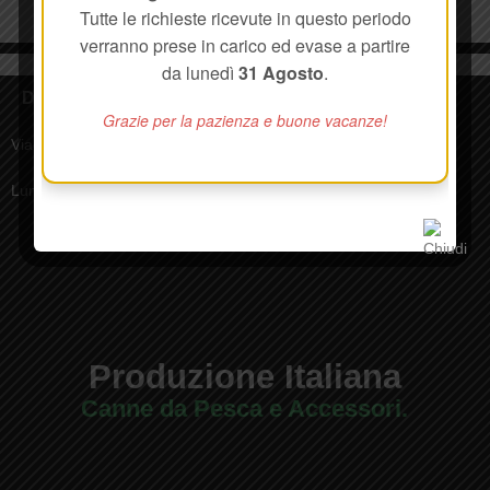
Tutte le richieste ricevute in questo periodo
verranno prese in carico ed evase a partire
da lunedì
31 Agosto
.
Dove
Grazie per la pazienza e buone vacanze!
Via delle Ville, 338, 55018 Segromigno in Monte LU
Lunedì - Venerdì 8:30-17:00
Produzione Italiana
Canne da Pesca e Accessori.