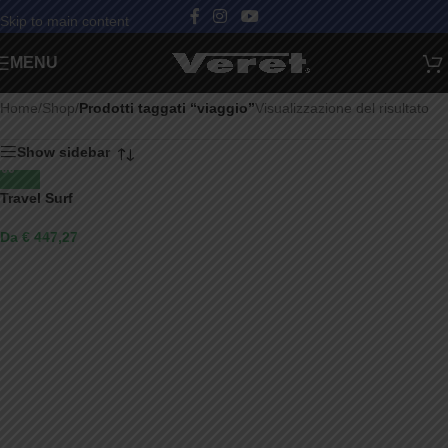
Skip to main content
Categorie
MENU
Home
/
Shop
/
Prodotti taggati “viaggio”
Visualizzazione del risultato
Show sidebar
Travel Surf
Da € 447,27