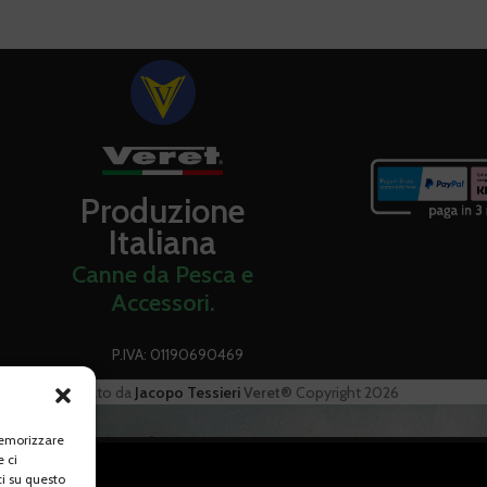
estita direttamente
 me é un'azienda
ilitá il suo
forza.
Produzione
Italiana
Canne da Pesca e
Accessori.
P.IVA: 01190690469
ato e Sviluppato da
Jacopo Tessieri
Veret®
Copyright 2026
memorizzare
e ci
i su questo