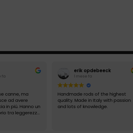
erik opdebeeck
 fa
1 mese fa
se canne, ma
Handmade rods of the highest
esce ad avere
quality. Made in Italy with passion
a in piú. Hanno un
and lots of knowledge.
brio tra leggerezza,
ibilitá. Se
 sono prodotti
alia e che