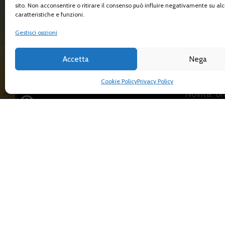
sito. Non acconsentire o ritirare il consenso può influire negativamente su al
caratteristiche e funzioni.
Gestisci opzioni
Scopri il nostro nuovo spazio 
Accetta
Nega
Cookie Policy
Privacy Policy
Novità: o