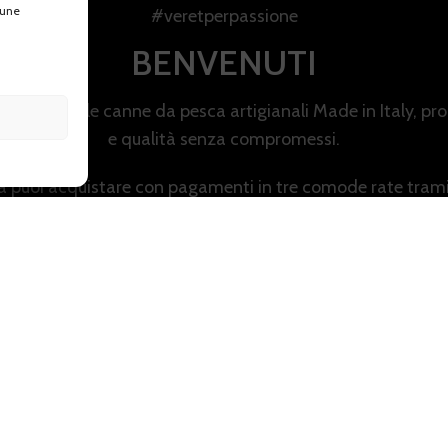
cune
#veretperpassione
BENVENUTI
dedicato alle canne da pesca artigianali Made in Italy, pro
e qualità senza compromessi.
ra puoi acquistare con pagamenti in tre comode rate trami
Esplora il catalogo e scegli l’eccellenza della pesca