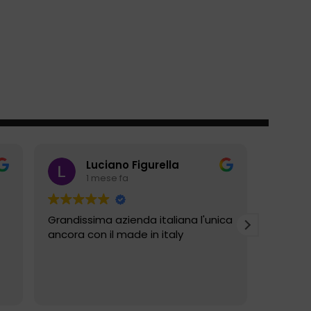
Luciano Figurella
1 mese fa
Grandissima azienda italiana l'unica
Veret è
ancora con il made in italy