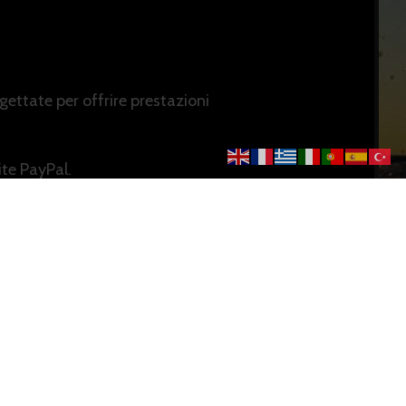
gettate per offrire prestazioni
te PayPal.
.