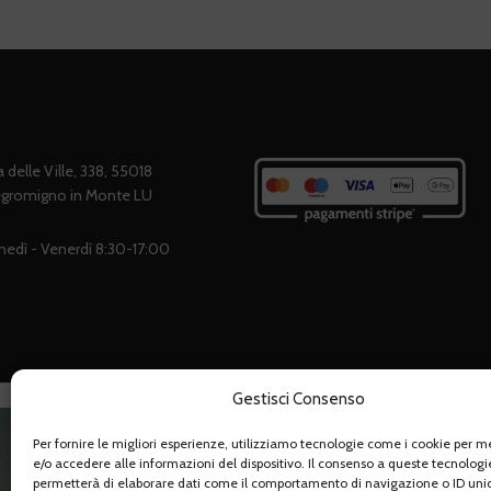
l'assistenza é g
da loro, secondo
che fa dell'affidab
maggior punto di 
a delle Ville, 338, 55018
gromigno in Monte LU
nedì - Venerdì 8:30-17:00
Disegn
Gestisci Consenso
Per fornire le migliori esperienze, utilizziamo tecnologie come i cookie per 
e/o accedere alle informazioni del dispositivo. Il consenso a queste tecnologi
permetterà di elaborare dati come il comportamento di navigazione o ID unic