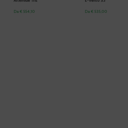
Artemide Tris
E-Vento S3
Da € 554,10
Da € 535,00