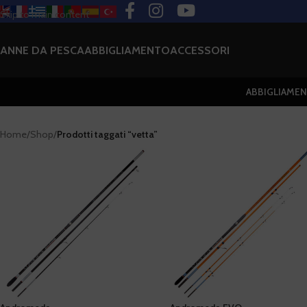
Skip to main content
ANNE DA PESCA
ABBIGLIAMENTO
ACCESSORI
ABBIGLIAME
Home
/
Shop
/
Prodotti taggati “vetta”