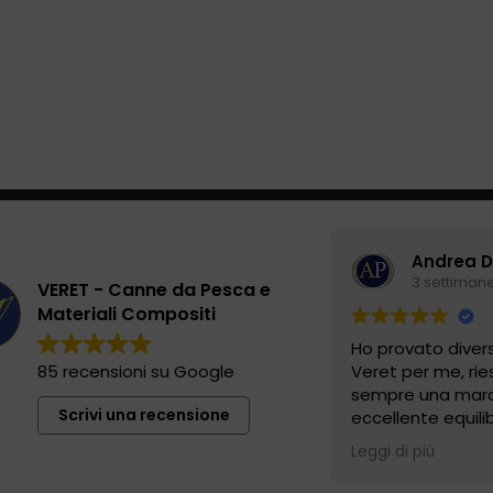
Andrea D
3 settimane
VERET - Canne da Pesca e
Materiali Compositi
Ho provato diver
85 recensioni su Google
Veret per me, ri
sempre una marci
Scrivi una recensione
eccellente equili
robustezza e sens
Leggi di più
aggiungiamo che
fatti a mano in It