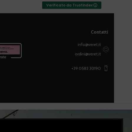
Verificato da Trustindex
Contatti
info@veret.it
ordini@veret.it
+39 0583 30190