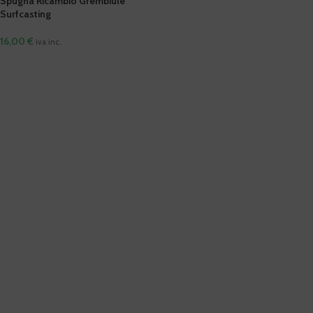
Spugna Ricambio Grembiule
Surfcasting
16,00
€
iva inc.