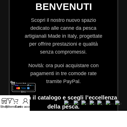
BENVENUTI
Scopri il nostro nuovo spazio
dedicato alle canne da pesca
artigianali Made in Italy, progettate
per offrire prestazioni e qualità
senza compromessi.
Novità: ora puoi acquistare con
pagamenti in tre comode rate
tramite PayPal.
Esplora il catalogo e scegli l’eccellenza
della pesca.
Shop
Filters
Cart
Il mio account