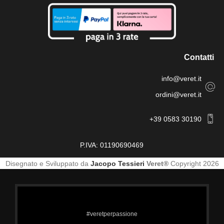
Contatti
info@veret.it
ordini@veret.it
+39 0583 30190
P.IVA: 01190690469
Disegnato e Sviluppato da
Jacopo Tessieri
Veret®
Copyright 2026
#veretperpassione