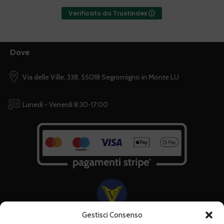
Verificato da Trustindex
Dove
Via delle Ville, 338, 55018 Segromigno in Monte LU
Lunedì - Venerdì 8:30-17:00
Gestisci Consenso