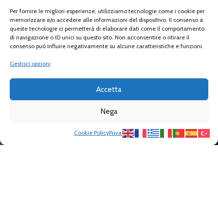
Per fornire le migliori esperienze, utilizziamo tecnologie come i cookie per
memorizzare e/o accedere alle informazioni del dispositivo. Il consenso a
queste tecnologie ci permetterà di elaborare dati come il comportamento
Produzione Italiana
di navigazione o ID unici su questo sito. Non acconsentire o ritirare il
consenso può influire negativamente su alcune caratteristiche e funzioni.
Canne da Pesca e Accessori.
Gestisci opzioni
Accetta
Nega
Contatti
Cookie Policy
Privacy Policy
Shop
Filters
Cart
Il mio account
info@veret.it
ordini@veret.it
+39 0583 30190
P.IVA: 01190690469