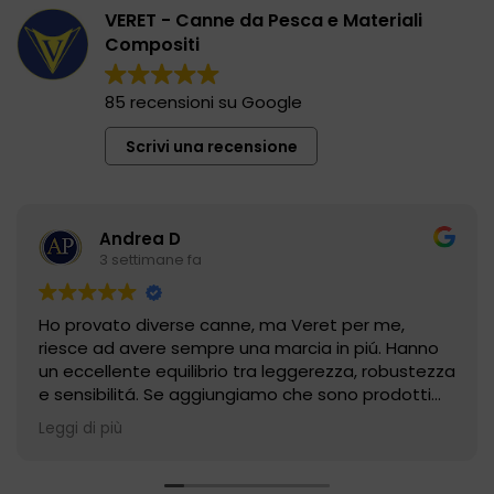
VERET - Canne da Pesca e Materiali
Compositi
85 recensioni su Google
Scrivi una recensione
Andrea D
3 settimane fa
Ho provato diverse canne, ma Veret per me,
riesce ad avere sempre una marcia in piú. Hanno
un eccellente equilibrio tra leggerezza, robustezza
e sensibilitá. Se aggiungiamo che sono prodotti
fatti a mano in Italia e che l'assistenza é gestita
Leggi di più
direttamente da loro, secondo me é un'azienda
che fa dell'affidabilitá il suo maggior punto di
forza.