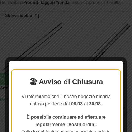
Home
/
Shop
/
Prodotti taggati “ibrida”
Visualizzazione di 4 risultati
Show sidebar
🏖️ Avviso di Chiusura
Artemide Tris
E-Vento S3
Vi informiamo che il nostro negozio rimarrà
Da € 554,10
Da € 535,00
chiuso per ferie dal
08/08
al
30/08
.
È possibile continuare ad effettuare
regolarmente i vostri ordini.
Tutte le richieste ricevute in questo periodo