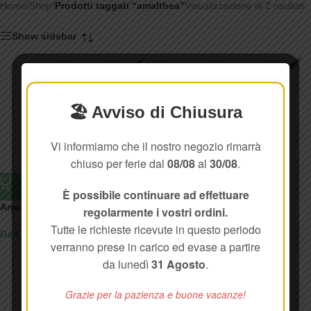
Home
/
Shop
/
Prodotti taggati “amalthea”
Visualizzazione di 2 risultati
Show sidebar
🏖️ Avviso di Chiusura
Vi informiamo che il nostro negozio rimarrà
chiuso per ferie dal
08/08
al
30/08
.
È possibile continuare ad effettuare
Amalthea Medium
Amalthea Strong
regolarmente i vostri ordini.
Tutte le richieste ricevute in questo periodo
Da € 213,86
Da € 231,37
verranno prese in carico ed evase a partire
da lunedì
31 Agosto
.
Grazie per la pazienza e buone vacanze!