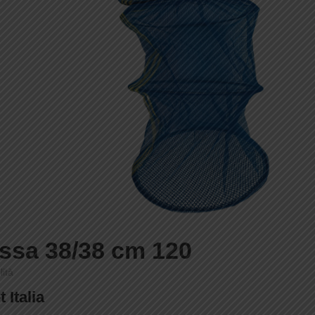
ssa 38/38 cm 120
lità
 Italia