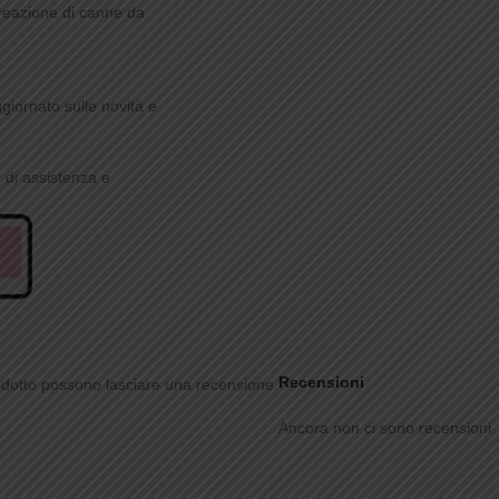
creazione di canne da
iornato sulle novità e
e di assistenza e
Recensioni
odotto possono lasciare una recensione.
Ancora non ci sono recensioni.