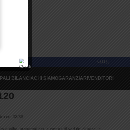
PALI BILANCIA
CHI SIAMO
GARANZIA
RIVENDITORI
120
tro cm 38/38
 qualità, progettati per la cattura di vari tipi di pesci in