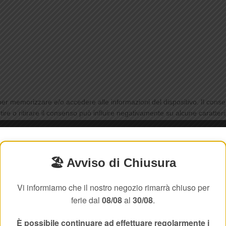
 per memorizzare e/o accedere alle informazioni del dispositivo. Il cons
e o ritirare il consenso può influire negativamente su alcune caratteris
🏖️ Avviso di Chiusura
Vi informiamo che il nostro negozio rimarrà chiuso per
ferie dal
08/08
al
30/08
.
È possibile continuare ad effettuare regolarmente i