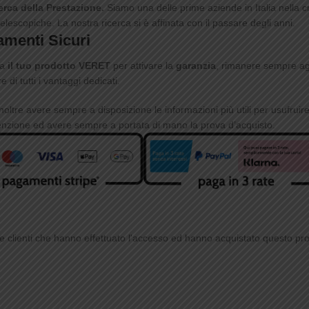
erca della Prestazione.
Siamo una delle prime aziende in Italia nella 
elescopiche. La nostra ricerca si è affinata con il passare degli anni.
menti Sicuri
ra
il tuo prodotto VERET
per attivare la
garanzia
, rimanere sempre agg
e di tutti i vantaggi dedicati.
inoltre avere sempre a disposizione le informazioni più utili per usufruir
nzione ed avere sempre a portata di mano la prova d’acquisto.
 clienti che hanno effettuato l'accesso ed hanno acquistato questo pr