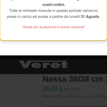
vostri ordini.
Tutte le richieste ricevute in questo periodo verranno
prese in carico ed evase a partire da lunedì
31 Agosto
.
Grazie per la pazienza e buone vacanze!
alizza le preferenze
Nassa 38/38 cm 
26,00
€
iva inc.
Nassa 38/38. Lunghezza cm 120 – Diame
Le nasse Veret sono attrezzi da pesca di alta