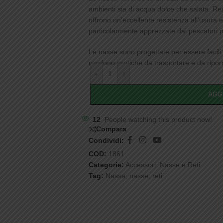
ambienti sia di acqua dolce che salata. Rea
offrono un’eccellente resistenza all’usura
particolarmente apprezzate dai pescatori per 
Le nasse sono progettate per essere facili 
rendono pratiche da trasportare e da ripor
-
+
AGG
12
People watching this product now!
Compara
Condividi:
COD:
1861
Categorie:
Accessori
,
Nasse e Reti
Tag:
Nassa
,
nasse
,
reti