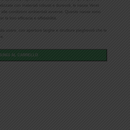
lizzate con materiali robusti e durevoli, le nasse Veret
 e alle condizioni ambientali avverse. Queste nasse sono
la loro efficacia e affidabilità.
da usare, con aperture larghe e strutture pieghevoli che le
re.
IUNGI AL CARRELLO