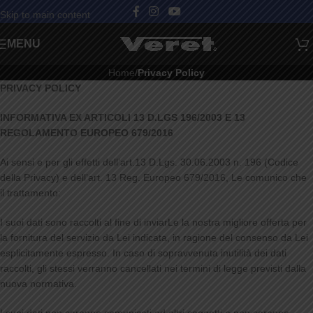
Skip to main content
MENU
Home
/
Privacy Policy
PRIVACY POLICY
INFORMATIVA EX ARTICOLI 13 D.LGS 196/2003 E 13
REGOLAMENTO EUROPEO 679/2016
Ai sensi e per gli effetti dell’art.13 D.Lgs. 30.06.2003 n. 196 (Codice
della Privacy) e dell’art. 13 Reg. Europeo 679/2016, Le comunico che
il trattamento:
I suoi dati sono raccolti al fine di inviarLe la nostra migliore offerta per
la fornitura del servizio da Lei indicata, in ragione del consenso da Lei
esplicitamente espresso. In caso di sopravvenuta inutilità dei dati
raccolti, gli stessi verranno cancellati nei termini di legge previsti dalla
nuova normativa.