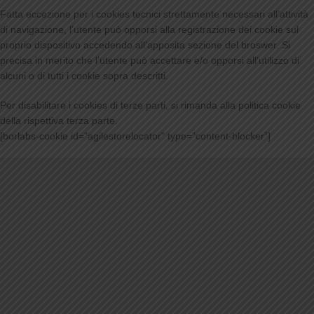
Fatta eccezione per i cookies tecnici strettamente necessari all’attività
di navigazione, l’utente può opporsi alla registrazione dei cookie sul
proprio dispositivo accedendo all’apposita sezione del broswer. Si
precisa in merito che l’utente può accettare e/o opporsi all’utilizzo di
alcuni o di tutti i cookie sopra descritti.
Per disabilitare i cookies di terze parti, si rimanda alla politica cookie
della rispettiva terza parte.
[borlabs-cookie id=”agilestorelocator” type=”content-blocker”]