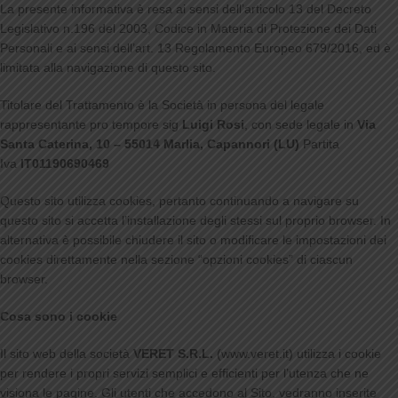
La presente informativa è resa ai sensi dell’articolo 13 del Decreto
Legislativo n.196 del 2003, Codice in Materia di Protezione dei Dati
Personali e ai sensi dell’art. 13 Regolamento Europeo 679/2016, ed è
limitata alla navigazione di questo sito.
Titolare del Trattamento è la Società in persona del legale
rappresentante pro tempore sig
Luigi Rosi
, con sede legale in
Via
Santa Caterina, 10 – 55014 Marlia, Capannori (LU)
Partita
Iva
IT01190690469
Questo sito utilizza cookies, pertanto continuando a navigare su
questo sito si accetta l’installazione degli stessi sul proprio browser. In
alternativa è possibile chiudere il sito o modificare le impostazioni dei
cookies direttamente nella sezione “opzioni cookies” di ciascun
browser.
Cosa sono i cookie
Il sito web della società
VERET S.R.L.
(www.veret.it) utilizza i cookie
per rendere i propri servizi semplici e efficienti per l’utenza che ne
visiona le pagine. Gli utenti che accedono al Sito, vedranno inserite