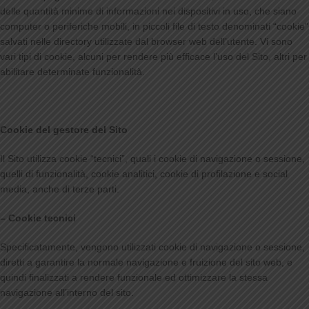
delle quantità minime di informazioni nei dispositivi in uso, che siano
computer o periferiche mobili, in piccoli file di testo denominati “cookie”
salvati nelle directory utilizzate dal browser web dell’utente. Vi sono
vari tipi di cookie, alcuni per rendere più efficace l’uso del Sito, altri per
abilitare determinate funzionalità.
Cookie del gestore del Sito
Il Sito utilizza cookie “tecnici”, quali i cookie di navigazione o sessione,
quelli di funzionalità, cookie analitici, cookie di profilazione e social
media, anche di terze parti.
– Cookie tecnici
Specificatamente, vengono utilizzati cookie di navigazione o sessione,
diretti a garantire la normale navigazione e fruizione del sito web, e
quindi finalizzati a rendere funzionale ed ottimizzare la stessa
navigazione all’interno del sito.