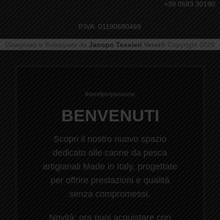
+39 0583 30190
P.IVA: 01190690469
Disegnato e Sviluppato da
Jacopo Tessieri
Veret®
Copyright 2026
#veretperpassione
BENVENUTI
Scopri il nostro nuovo spazio
dedicato alle canne da pesca
artigianali Made in Italy, progettate
per offrire prestazioni e qualità
senza compromessi.
Novità: ora puoi acquistare con