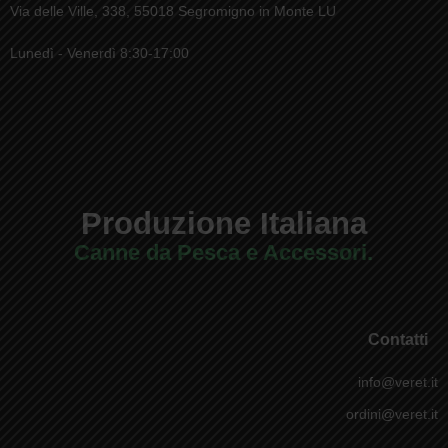
Via delle Ville, 338, 55018 Segromigno in Monte LU
Lunedì - Venerdì 8:30-17:00
Produzione Italiana
Canne da Pesca e Accessori.
Contatti
info@veret.it
ordini@veret.it