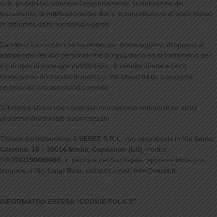
(c.d. portabilità), ottenere l’aggiornamento, la limitazione del
trattamento, la rettificazione dei dati e la cancellazione di quelli trattati
in difformità dalla normativa vigente.
Da ultimo Le ricordo che ha diritto, per motivi legittimi, di opporsi al
trattamento dei dati personali che la riguardano ed al trattamento per
fini di invio di materiale pubblicitario, di vendita diretta e per il
compimento di ricerche di mercato. Ha altresì diritto a proporre
reclamo ad una autorità di controllo.
Si informa altresì che i Suoi dati non saranno sottoposti ad alcun
processo decisionale automatizzato.
Titolare del trattamento è
VERET S.R.L.
con sede legale in
Via Santa
Caterina, 10 – 55014 Marlia, Capannori (LU)
, Partita
IVA
IT01190690469
, in persona del Suo legale rappresentante pro-
tempore, il Sig.
Luigi Rosi
, indirizzo email:
info@veret.it
INFORMATIVA ESTESA “COOKIE POLICY”