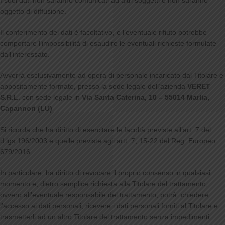
I suoi dati non saranno comunicati ad altri soggetti e non saranno
oggetto di diffusione.
Il conferimento dei dati è facoltativo, e l’eventuale rifiuto potrebbe
comportare l’impossibilità di esaudire le eventuali richieste formulate
dall’interessato.
Avverrà esclusivamente ad opera di personale incaricato dal Titolare e
appositamente formato, presso la sede legale dell’azienda
VERET
S.R.L
. con sede legale in
Via Santa Caterina, 10 – 55014 Marlia,
Capannori (LU)
Si ricorda che ha diritto di esercitare le facoltà previste all’art. 7 del
d.lgs 196/2003 e quelle previste agli artt. 7, 15-22 del Reg. Europeo
679/2016.
In particolare, ha diritto di revocare il proprio consenso in qualsiasi
momento e, dietro semplice richiesta alla Titolare del trattamento,
ovvero all’eventuale responsabile del trattamento, potrà chiedere
l’accesso ai dati personali, ricevere i dati personali forniti al Titolare e
trasmetterli ad un altro Titolare del trattamento senza impedimenti