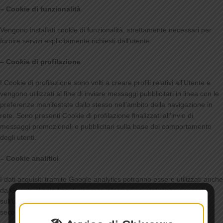
– Cookie di funzionalità
Vengono installati cookie di funzionalità, strettamente necessari per
fornire servizi esplicitamente richiesti dall’utente.
– Cookie di profilazione
I Cookie di profilazione sono volti a creare profili relativi all’Utente e
vengono utilizzati al fine di inviare messaggi pubblicitari in linea con le
preferenze manifestate dallo stesso nell’ambito della navigazione in
rete. Sono presenti Cookie di profilazione finalizzati all’invio di
messaggi promozionali e pubblicitari sulla base del comportamento
degli utenti.
– Cookie analitici
I dati acquisiti tramite Google analytics potranno essere utilizzati anche
da Google al solo fine di ricavare informazioni statistiche generali
sull’utilizzo del sito e per controllarne il corretto funzionamento,
secondo i termini di servizio predisposti dalla stesso.